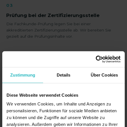
03
Prüfung bei der Zertifizierungsstelle
Die Fachkunde-Prüfung legen Sie bei einer
akkreditierten Zertifizierungsstelle ab. Wir bereiten Sie
gezielt auf die Prüfungsinhalte vor.
04
Zertifikat & Start
Mit bestandener Prüfung erhalten Sie Ihr Fachkunde-
Zustimmung
Details
Über Cookies
Zertifikat und wenden Ihre Geräte rechtssicher nach
NiSV an.
Diese Webseite verwendet Cookies
Wir verwenden Cookies, um Inhalte und Anzeigen zu
personalisieren, Funktionen für soziale Medien anbieten
zu können und die Zugriffe auf unsere Website zu
analysieren. Außerdem geben wir Informationen zu Ihrer