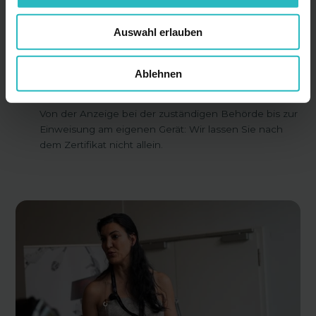
Wir bereiten strukturiert auf die Prüfung bei der
akkreditierten Zertifizierungsstelle vor – inklusive der
Auswahl erlauben
typischen Themenfelder je Modul.
Ablehnen
Begleitung über die Schulung hinaus
04
Von der Anzeige bei der zuständigen Behörde bis zur
Einweisung am eigenen Gerät: Wir lassen Sie nach
dem Zertifikat nicht allein.