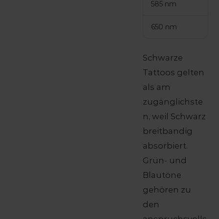
585 nm
H
650 nm
G
Schwarze
Tattoos gelten
als am
zugänglichste
n, weil Schwarz
breitbandig
absorbiert.
Grün- und
Blautöne
gehören zu
den