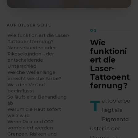
AUF DIESER SEITE
01
Wie funktioniert die Laser-
Wie
Tattooentfernung?
Nanosekunden oder
funktioni
Pikosekunden – der
ert die
entscheidende
Unterschied
Laser-
Welche Wellenlänge
Tattooent
erreicht welche Farbe?
fernung?
Was den Verlauf
beeinflusst
So läuft eine Behandlung
T
attoofarbe
ab
Warum die Haut sofort
liegt als
weiß wird
Pigmentcl
Wenn Pico und CO2
kombiniert werden
uster in der
Grenzen, Risiken und
Dermis – zu