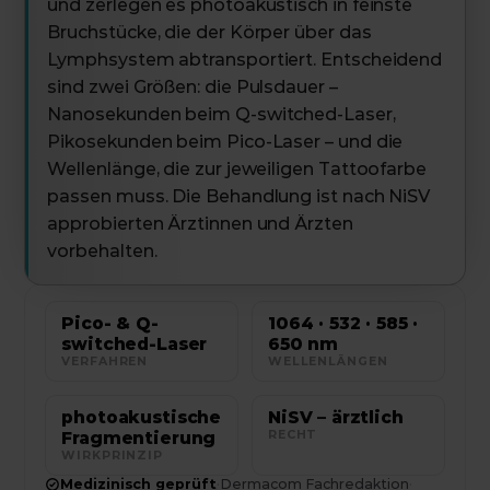
und zerlegen es photoakustisch in feinste
Bruchstücke, die der Körper über das
Lymphsystem abtransportiert. Entscheidend
sind zwei Größen: die Pulsdauer –
Nanosekunden beim Q-switched-Laser,
Pikosekunden beim Pico-Laser – und die
Wellenlänge, die zur jeweiligen Tattoofarbe
passen muss. Die Behandlung ist nach NiSV
approbierten Ärztinnen und Ärzten
vorbehalten.
Pico- & Q-
1064 · 532 · 585 ·
switched-Laser
650 nm
VERFAHREN
WELLENLÄNGEN
photoakustische
NiSV – ärztlich
Fragmentierung
RECHT
WIRKPRINZIP
Medizinisch geprüft
·
Dermacom Fachredaktion
·