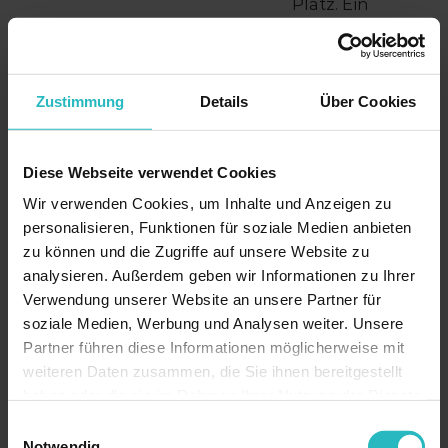
Platz. Ein
ausführlicher
Vergleich
findet sich
Zustimmung
Details
Über Cookies
unter
Pico-
Laser vs. Q-
Diese Webseite verwendet Cookies
Switched
.
Wir verwenden Cookies, um Inhalte und Anzeigen zu
personalisieren, Funktionen für soziale Medien anbieten
zu können und die Zugriffe auf unsere Website zu
03
analysieren. Außerdem geben wir Informationen zu Ihrer
Welche
Verwendung unserer Website an unsere Partner für
Wellenlän
soziale Medien, Werbung und Analysen weiter. Unsere
ge
Partner führen diese Informationen möglicherweise mit
weiteren Daten zusammen, die Sie ihnen bereitgestellt
erreicht
haben oder die sie im Rahmen Ihrer Nutzung der Dienste
welche
gesammelt haben.
Einwilligungsauswahl
Farbe?
Notwendig