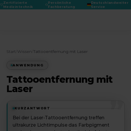
Zertifizierte
Persönliche
Deutschlandweiter
Medizintechnik
Fachberatung
Service
DGPRÄC 2026
Start
/
Wissen
/
Tattooentfernung mit Laser
ANWENDUNG
Tattooentfernung mit
Laser
”
KURZANTWORT
Bei der Laser-Tattooentfernung treffen
ultrakurze Lichtimpulse das Farbpigment