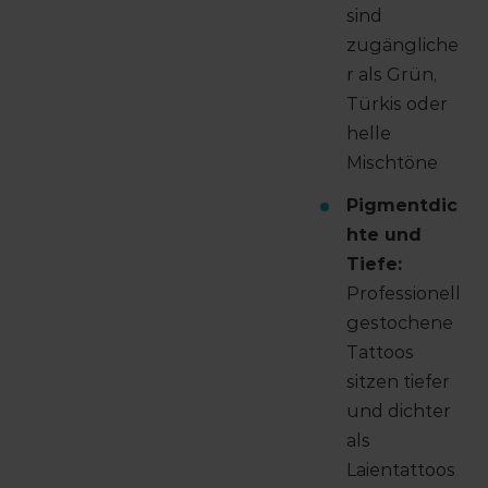
sind
zugängliche
r als Grün,
Türkis oder
helle
Mischtöne
Pigmentdic
hte und
Tiefe:
Professionell
gestochene
Tattoos
sitzen tiefer
und dichter
als
Laientattoos