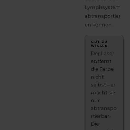
Lymphsystem
abtransportier
en können.
GUT ZU
WISSEN
Der Laser
entfernt
die Farbe
nicht
selbst – er
macht sie
nur
abtranspo
rtierbar.
Die