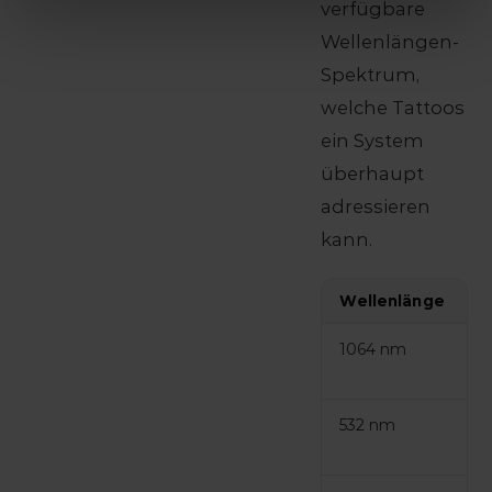
verfügbare
Wellenlängen-
Spektrum,
welche Tattoos
ein System
überhaupt
adressieren
kann.
Wellenlänge
A
1064 nm
S
d
532 nm
R
e