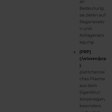
an
Bedeutung;
sie zielen auf
Regeneratio
n und
Kollagenanr
egung.
[PRP]
(/wissen/prp
)
,
plättchenrei
ches Plasma
aus dem
Eigenblut:
körpereigen,
besonders