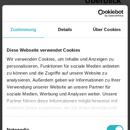
Überblick
Anwendung
Hautverjüngung
Zustimmung
Details
Über Cookies
im Gesicht
Diese Webseite verwendet Cookies
Augenpartie
Wir verwenden Cookies, um Inhalte und Anzeigen zu
personalisieren, Funktionen für soziale Medien anbieten
zu können und die Zugriffe auf unsere Website zu
analysieren. Außerdem geben wir Informationen zu Ihrer
Haarausfall und
Verwendung unserer Website an unsere Partner für
Kopfhaut
soziale Medien, Werbung und Analysen weiter. Unsere
Partner führen diese Informationen möglicherweise mit
weiteren Daten zusammen, die Sie ihnen bereitgestellt
Hals und
haben oder die sie im Rahmen Ihrer Nutzung der Dienste
Dekolleté
gesammelt haben.
Einwilligungsauswahl
Notwendig