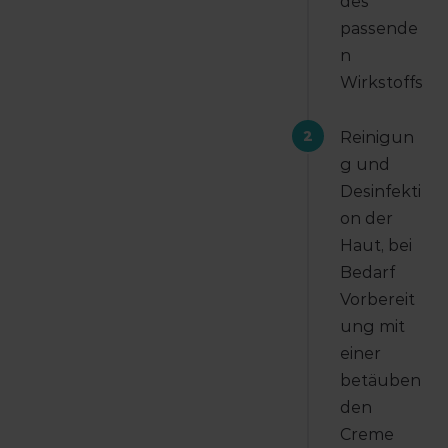
des
passende
n
Wirkstoffs
2
Reinigun
g und
Desinfekti
on der
Haut, bei
Bedarf
Vorbereit
ung mit
einer
betäuben
den
Creme