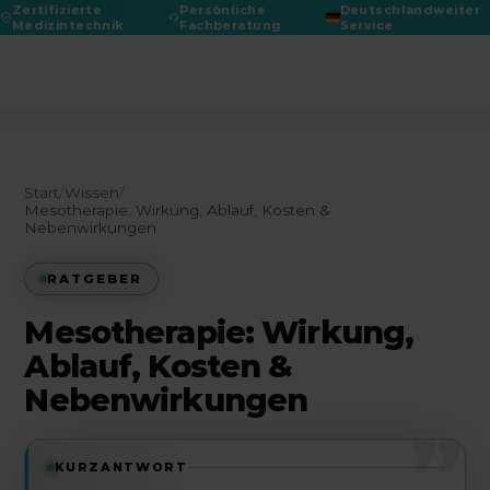
Zertifizierte
Persönliche
Deutschlandweiter
Medizintechnik
Fachberatung
Service
DGPRÄC 2026
Start
/
Wissen
/
Mesotherapie: Wirkung, Ablauf, Kosten &
Nebenwirkungen
RATGEBER
Mesotherapie: Wirkung,
Ablauf, Kosten &
Nebenwirkungen
”
KURZANTWORT