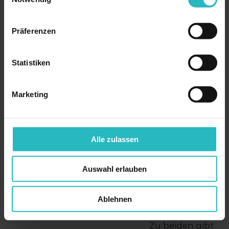
Narben und
Aknenarben
Präferenzen
Cellulite
Statistiken
Die beiden mit
Marketing
Abstand
häufigsten
Anwendungen
Alle zulassen
sind die
Gesichtsbehan
Auswahl erlauben
dlung und die
Behandlung
Ablehnen
bei Haarausfall.
Zu beiden gibt