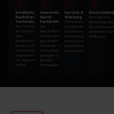
Medizinische
Anwendung
Service &
Deutschland
Radiofrequenz-
durch
Wartung
Vertrieb und
Technologie
Fachkräfte
Dermacom
Betreuung dur
Der Volnewmer ist
Die
betreut die
die Dermacom
ein RF-System für
Behandlung
Systeme mit
GmbH mit Sitz 
den
erfolgt durch
Einweisung,
Heilbronn.
professionellen
geschultes
Service und
Einsatz in Praxen
Personal – in
technischer
und Instituten –
Deutschland
Unterstützung.
zugelassen nach
geregelt über
CE, FDA und
die NiSV-
MFDS.
Fachkunde.