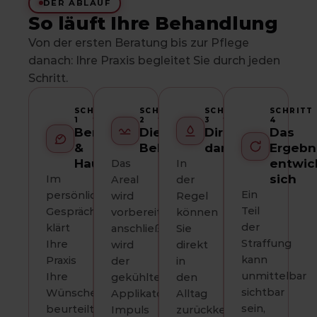
DER ABLAUF
So läuft Ihre Behandlung
Von der ersten Beratung bis zur Pflege
danach: Ihre Praxis begleitet Sie durch jeden
Schritt.
SCHRITT
SCHRITT
SCHRITT
SCHRITT
1
2
3
4
Beratung
Die
Direkt
Das
&
Behandlung
danach
Ergebn
Hautanalyse
entwic
Das
In
sich
Im
Areal
der
Ein
persönlichen
wird
Regel
Teil
Gespräch
vorbereitet,
können
der
klärt
anschließend
Sie
Straffung
Ihre
wird
direkt
kann
Praxis
der
in
unmittelbar
Ihre
gekühlte
den
sichtbar
Wünsche,
Applikator
Alltag
sein,
beurteilt
Impuls
zurückkehren