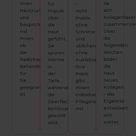
da
Ihren
für
–
sich
Hautzustand
Impuls
nicht-
Kollagenfaser
und
über
invasiv,
zusammenzie
bespricht
die
ohne
Über
mit
Haut
Schnitte
die
Ihnen,
geführt.
und
folgenden
ob
Sie
üblicherweise
Wochen
die
spüren
ohne
bildet
Radiofrequenz-
Wärme
Ausfallzeit.
die
Behandlung
in
Ihre
Haut
für
der
Praxis
neues
Sie
Tiefe,
gibt
Kollagen
geeignet
während
Ihnen
– das
ist.
die
individuelle
Ergebnis
Oberfläche
Pflegehinweise
entwickelt
kontinuierlich
mit.
sich
gekühlt
weiter.
wird.