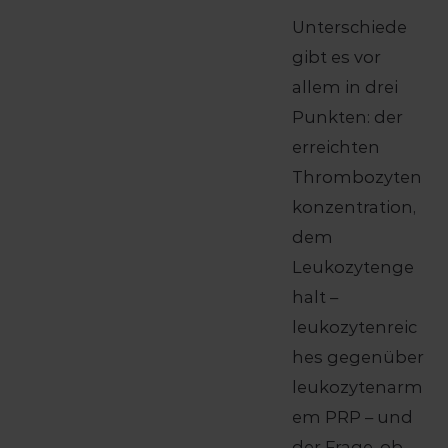
Unterschiede
gibt es vor
allem in drei
Punkten: der
erreichten
Thrombozyten
konzentration,
dem
Leukozytenge
halt –
leukozytenreic
hes gegenüber
leukozytenarm
em PRP – und
der Frage, ob