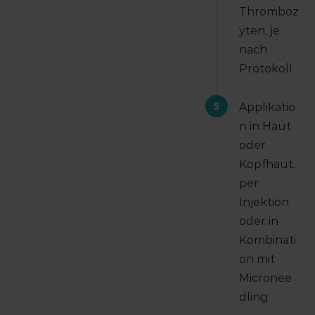
Thromboz
yten, je
nach
Protokoll
5
Applikatio
n in Haut
oder
Kopfhaut,
per
Injektion
oder in
Kombinati
on mit
Micronee
dling