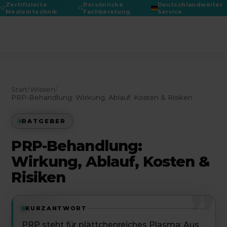
Zertifizierte
Persönliche
Deutschlandweiter
Medizintechnik
Fachberatung
Service
DGPRÄC 2026
Start
/
Wissen
/
PRP-Behandlung: Wirkung, Ablauf, Kosten & Risiken
RATGEBER
PRP-Behandlung:
Wirkung, Ablauf, Kosten &
Risiken
”
KURZANTWORT
PRP steht für plättchenreiches Plasma: Aus