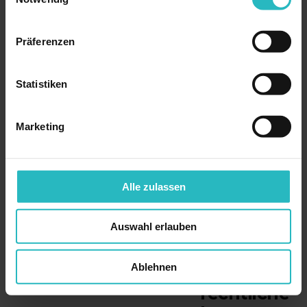
des
Präparats.
Wer PRP
Präferenzen
anbietet,
sollte sein
Statistiken
Protokoll
benennen
Marketing
können.
Alle zulassen
03
Wer darf
Auswahl erlauben
PRP
durchfüh
Ablehnen
ren? Die
rechtliche