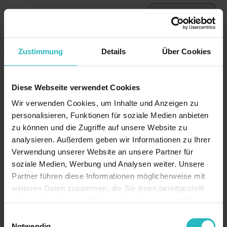
GUT ZU
WISSEN
Für
Praxen
Zustimmung
Details
Über Cookies
heißt das:
System,
Diese Webseite verwendet Cookies
Röhrchen
Wir verwenden Cookies, um Inhalte und Anzeigen zu
und
personalisieren, Funktionen für soziale Medien anbieten
Protokoll
zu können und die Zugriffe auf unsere Website zu
sind keine
analysieren. Außerdem geben wir Informationen zu Ihrer
Nebensac
Verwendung unserer Website an unsere Partner für
he,
soziale Medien, Werbung und Analysen weiter. Unsere
sondern
Partner führen diese Informationen möglicherweise mit
bestimme
weiteren Daten zusammen, die Sie ihnen bereitgestellt
n die
haben oder die sie im Rahmen Ihrer Nutzung der Dienste
gesammelt haben.
Qualität
Einwilligungsauswahl
Notwendig