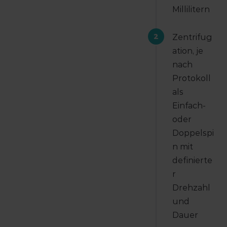
Millilitern
2
Zentrifug
ation, je
nach
Protokoll
als
Einfach-
oder
Doppelspi
n mit
definierte
r
Drehzahl
und
Dauer