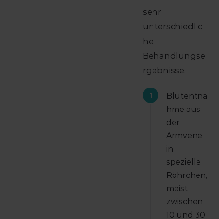
sehr
unterschiedlic
he
Behandlungse
rgebnisse.
1
Blutentna
hme aus
der
Armvene
in
spezielle
Röhrchen,
meist
zwischen
10 und 30