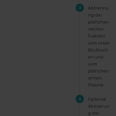
3
Abtrennu
ng der
plättchen
reichen
Fraktion
vom roten
Blutkuch
en und
vom
plättchen
armen
Plasma
4
Optional
Aktivierun
g der