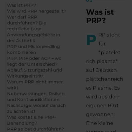
01
Was ist PRP?
Was ist
Wie wird PRP hergestellt?
Wer darf PRP
PRP?
durchführen? Die
rechtliche Lage
P
RP steht
Anwendungsgebiete in
der Ästhetik
für
PRP und Microneedling
*platelet
kombinieren
PRP, PRF oder ACP – wo
rich plasma*,
liegt der Unterschied?
auf Deutsch
Ablauf, Sitzungszahl und
Wirkungseintritt
plättchenreich
Warum PRP nicht immer
es Plasma. Es
wirkt
Nebenwirkungen, Risiken
wird aus dem
und Kontraindikationen
eigenen Blut
Nachsorge: worauf danach
zu achten ist
gewonnen:
Was kostet eine PRP-
Eine kleine
Behandlung?
PRP selbst durchführen?