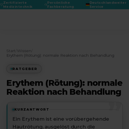
Zertifizierte
Persönliche
Deutschlandweiter
Medizintechnik
Fachberatung
Service
DGPRÄC 2026
Start
/
Wissen
/
Erythem (Rötung): normale Reaktion nach Behandlung
RATGEBER
Erythem (Rötung): normale
Reaktion nach Behandlung
”
KURZANTWORT
Ein Erythem ist eine vorübergehende
Hautrötung, ausgelöst durch die