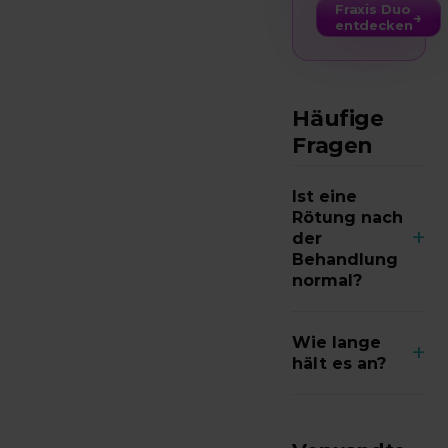
Fraxis Duo
→
entdecken
Häufige
Fragen
Ist eine
Rötung nach
+
der
Behandlung
normal?
Ja, ein
Wie lange
+
vorübergehen
hält es an?
des Erythem
Das ist
ist eine
individuell und
typische