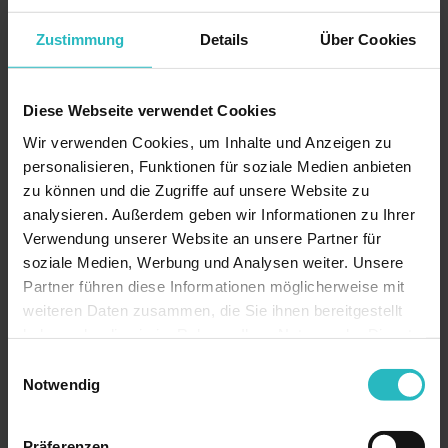
-
M
Zustimmung
Details
Über Cookies
i
c
Diese Webseite verwendet Cookies
r
Wir verwenden Cookies, um Inhalte und Anzeigen zu
o
personalisieren, Funktionen für soziale Medien anbieten
n
zu können und die Zugriffe auf unsere Website zu
e
analysieren. Außerdem geben wir Informationen zu Ihrer
e
Verwendung unserer Website an unsere Partner für
d
soziale Medien, Werbung und Analysen weiter. Unsere
l
Partner führen diese Informationen möglicherweise mit
i
weiteren Daten zusammen, die Sie ihnen bereitgestellt
n
haben oder die sie im Rahmen Ihrer Nutzung der Dienste
g
gesammelt haben.
Einwilligungsauswahl
–
Notwendig
O
b
Präferenzen