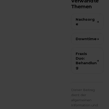
Verwandte
hängt von der
Reaktion und
Themen
Behandlung
Teil der
ab. Die Praxis
Heilung.
Nachsorg
→
e
informiert
vorab über den
zu
Downtime
→
erwartenden
Verlauf.
Fraxis
Duo:
→
Behandlun
g
Dieser Beitrag
dient der
allgemeinen
Information und