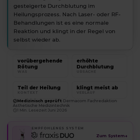
gesteigerte Durchblutung im
Heilungsprozess. Nach Laser- oder RF-
Behandlungen ist es eine normale
Reaktion und klingt in der Regel von
selbst wieder ab.
vorübergehende
erhöhte
Rötung
Durchblutung
WAS
URSACHE
Teil der Heilung
klingt meist ab
KONTEXT
VERLAUF
Medizinisch geprüft
·
Dermacom Fachredaktion
·
Ästhetische Medizintechnik
1
Min. Lesezeit
·
Juni 2026
EMPFOHLENES SYSTEM
→
Zum System