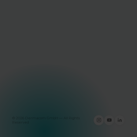
PERSÖNLICHE BERATUNG
Fragen zu unseren Systemen? Wir
beraten Sie persönlich.
+49 177 236 2631
WhatsApp
Nachricht senden
BEREITS ANWENDER?
Sie haben ein System von uns?
Verwalten Sie Ihre Geräte digital.
Geräteportal Login
©
2026
Dermacom GmbH — All Rights
Reserved