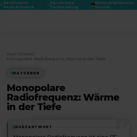
Zertifizierte
Persönliche
Deutschlandweiter
Medizintechnik
Fachberatung
Service
DGPRÄC 2026
Start
/
Wissen
/
Monopolare Radiofrequenz: Wärme in der Tiefe
RATGEBER
Monopolare
Radiofrequenz: Wärme
in der Tiefe
”
KURZANTWORT