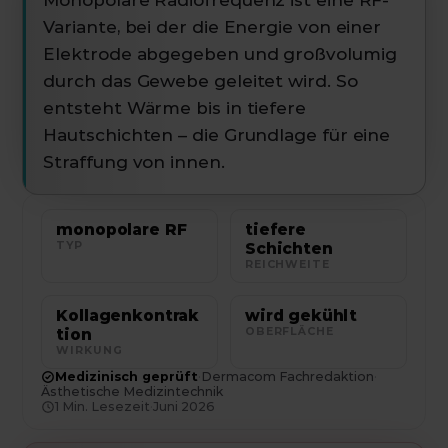
Monopolare Radiofrequenz ist eine RF-
Variante, bei der die Energie von einer
Elektrode abgegeben und großvolumig
durch das Gewebe geleitet wird. So
entsteht Wärme bis in tiefere
Hautschichten – die Grundlage für eine
Straffung von innen.
monopolare RF
tiefere
TYP
Schichten
REICHWEITE
Kollagenkontrak
wird gekühlt
tion
OBERFLÄCHE
WIRKUNG
Medizinisch geprüft
·
Dermacom Fachredaktion
·
Ästhetische Medizintechnik
1
Min. Lesezeit
·
Juni 2026