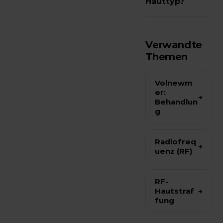
Hauttyp?
Hautschichten
Radiofrequenz
und eignet sich
wirkt
daher gut zur
Verwandte
unabhängig
Straffung von
Themen
vom
innen.
Pigmentgehalt
Volnewm
er:
der Haut. Die
→
Behandlun
individuelle
g
Eignung klärt
die
Radiofreq
→
Fachperson.
uenz (RF)
RF-
Hautstraf
→
fung