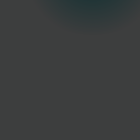
höchster
Präzision.
+
0
Ärzte vertrauen auf uns
+
0
Jahre Praxiserfahrung
Deutschlandweiter Service
Autorisierter Distributor von
CLASSYS
&
Biopark
Medical