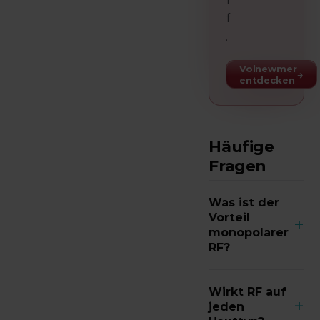
f
.
Volnewmer
→
entdecken
Häufige
Fragen
Was ist der
Vorteil
+
monopolarer
RF?
Sie erreicht
Wirkt RF auf
großvolumig
+
jeden
tiefere