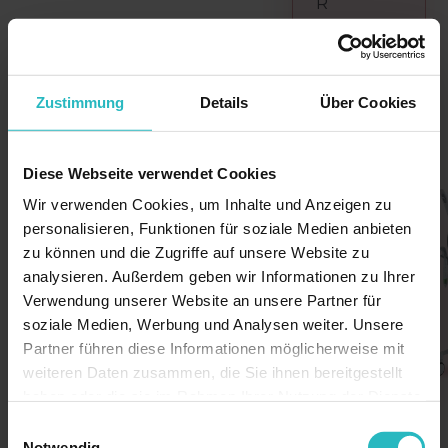
R
a
d
i
Zustimmung
Details
Über Cookies
o
f
r
Diese Webseite verwendet Cookies
e
Wir verwenden Cookies, um Inhalte und Anzeigen zu
q
personalisieren, Funktionen für soziale Medien anbieten
u
zu können und die Zugriffe auf unsere Website zu
e
analysieren. Außerdem geben wir Informationen zu Ihrer
n
Verwendung unserer Website an unsere Partner für
z
soziale Medien, Werbung und Analysen weiter. Unsere
t
Partner führen diese Informationen möglicherweise mit
i
weiteren Daten zusammen, die Sie ihnen bereitgestellt
e
haben oder die sie im Rahmen Ihrer Nutzung der Dienste
f
gesammelt haben.
Einwilligungsauswahl
u
Notwendig