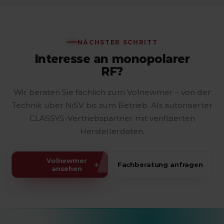
Teil des Effekts über die nachfolgende
und werden in der fachlichen Beratung
Kollagenneubildung entsteht, wird der Verlauf
eingeordnet.
über mehrere Wochen betrachtet. Ein individueller
Plan wird in der Beratung festgelegt.
NÄCHSTER SCHRITT
Interesse an monopolarer
RF?
Wir beraten Sie fachlich zum Volnewmer – von der
Technik über NiSV bis zum Betrieb. Als autorisierter
CLASSYS-Vertriebspartner mit verifizierten
Herstellerdaten.
Volnewmer
→
Fachberatung anfragen
ansehen