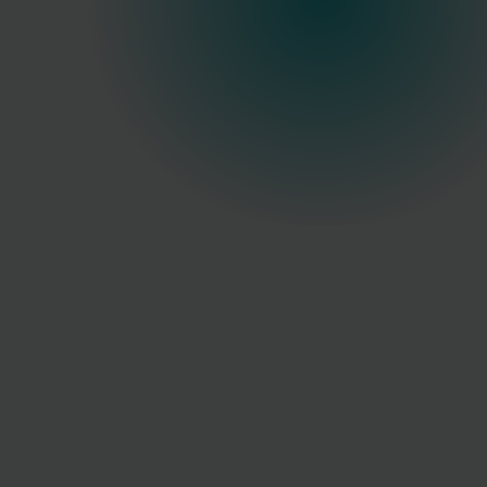
höchster
Präzision.
+
0
Ärzte vertrauen auf uns
+
0
Jahre Praxiserfahrung
Deutschlandweiter Service
Autorisierter Distributor von
CLASSYS
&
Biopark
Medical