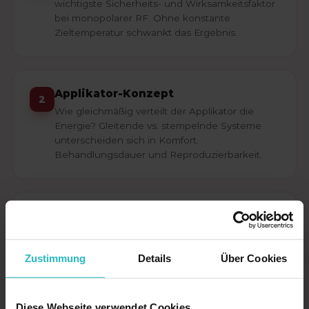
wichtigste Sicherheits- und Wirksamkeitsfaktor
bei monopolarer RF. Ohne konstante
Zieltemperatur schwankt das Ergebnis.
Applikator-Konzept
2
Wie gleichmäßig verteilt der Applikator die
Energie? Gleitende vs. stempelnde Systeme
unterscheiden sich in Komfort,
Behandlungsdauer und Reproduzierbarkeit.
Kühlung & Komfort
3
Integrierte Oberflächenkühlung schützt die
Epidermis, während die Tiefe erwärmt wird –
Zustimmung
Details
Über Cookies
entscheidend für Verträglichkeit ohne
Betäubung.
Diese Webseite verwendet Cookies