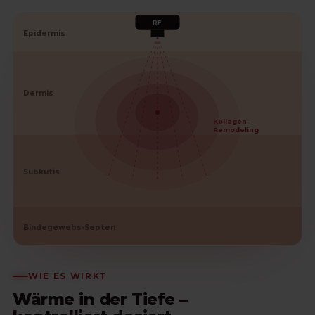
RF
Epidermis
Dermis
Kollagen-
Remodeling
Subkutis
Bindegewebs-Septen
WIE ES WIRKT
Wärme in der Tiefe –