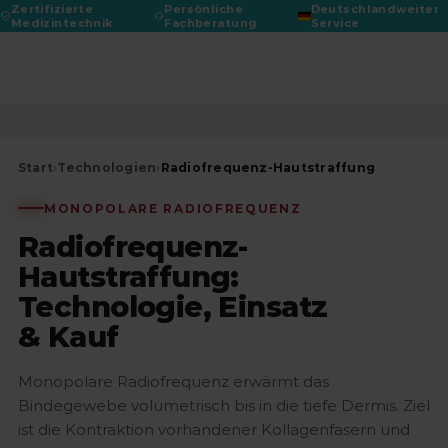
Zertifizierte
Persönliche
Deutschlandweiter
Medizintechnik
Fachberatung
Service
DGPRÄC 2026
RADIOFREQUENZ
Start
›
Technologien
›
Radiofrequenz-Hautstraffung
MONOPOLARE RADIOFREQUENZ
Radiofrequenz-
Hautstraffung:
Technologie, Einsatz
& Kauf
Monopolare Radiofrequenz erwärmt das
Bindegewebe volumetrisch bis in die tiefe Dermis. Ziel
ist die Kontraktion vorhandener Kollagenfasern und