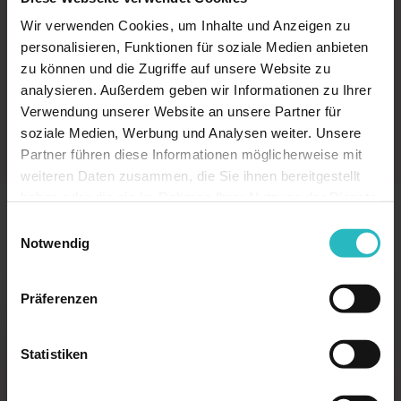
Wir verwenden Cookies, um Inhalte und Anzeigen zu
Recht & Betrieb
4
personalisieren, Funktionen für soziale Medien anbieten
Klasse, CE-Konformität, NiSV-Einordnung und
zu können und die Zugriffe auf unsere Website zu
Betreiberpflichten (MPBetreibV) müssen vor
analysieren. Außerdem geben wir Informationen zu Ihrer
dem Kauf geklärt sein – nicht danach.
Verwendung unserer Website an unsere Partner für
soziale Medien, Werbung und Analysen weiter. Unsere
Partner führen diese Informationen möglicherweise mit
weiteren Daten zusammen, die Sie ihnen bereitgestellt
haben oder die sie im Rahmen Ihrer Nutzung der Dienste
gesammelt haben.
Einwilligungsauswahl
Notwendig
Präferenzen
Statistiken