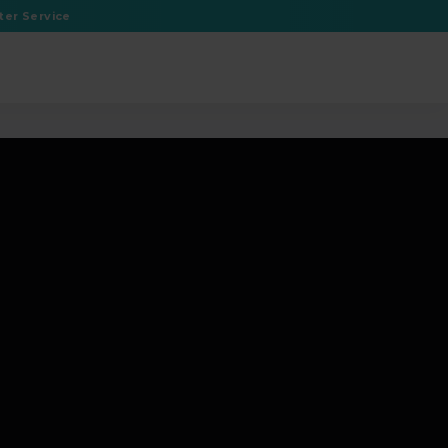
er Service
rmacom vor Ort