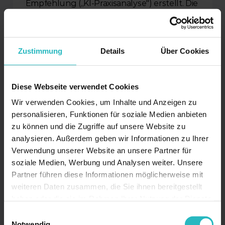
Empfehlung („KI-Praxisanalyse") erstellt. Die 
Nutzung ist freiwillig; das Widget wird erst 
aktiv, wenn Sie es öffnen.
Bei Nutzung des Chats verarbeiten wir 
Zustimmung
Details
Über Cookies
folgende Daten: Ihre Chat-Eingaben und 
die Antworten der Assistentin; technische 
Daten wie die IP-Adresse (zur Missbrauchs- 
Diese Webseite verwendet Cookies
und Überlastungsvermeidung / Rate-
Wir verwenden Cookies, um Inhalte und Anzeigen zu
Limiting), den Zeitpunkt der Anfrage und 
personalisieren, Funktionen für soziale Medien anbieten
eine zufällige Sitzungs-ID; den 
zu können und die Zugriffe auf unsere Website zu
Seitenkontext, also Adresse und Titel der 
analysieren. Außerdem geben wir Informationen zu Ihrer
Unterseite, auf der Sie den Chat nutzen 
Verwendung unserer Website an unsere Partner für
(damit Iris kontextbezogen antworten 
soziale Medien, Werbung und Analysen weiter. Unsere
kann); sowie optionale Bewertungen 
Partner führen diese Informationen möglicherweise mit
einzelner Antworten (Daumen hoch/runter).
weiteren Daten zusammen, die Sie ihnen bereitgestellt
haben oder die sie im Rahmen Ihrer Nutzung der Dienste
Im Rahmen der Praxisanalyse oder einer 
gesammelt haben.
Einwilligungsauswahl
Demo-Anfrage verarbeiten wir zusätzlich 
Notwendig