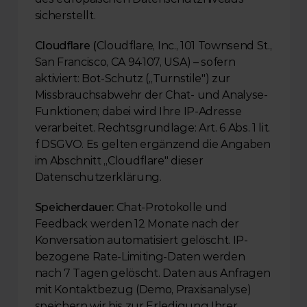
sicherstellt.
Cloudflare (
Cloudflare, Inc., 101 Townsend St., 
San Francisco, CA 94107, USA) – sofern 
aktiviert: Bot-Schutz („Turnstile") zur 
Missbrauchsabwehr der Chat- und Analyse-
Funktionen; dabei wird Ihre IP-Adresse 
verarbeitet. Rechtsgrundlage: Art. 6 Abs. 1 lit. 
f DSGVO. Es gelten ergänzend die Angaben 
im Abschnitt „Cloudflare" dieser 
Datenschutzerklärung.
Speicherdauer:
 Chat-Protokolle und 
Feedback werden 12 Monate nach der 
Konversation automatisiert gelöscht. IP-
bezogene Rate-Limiting-Daten werden 
nach 7 Tagen gelöscht. Daten aus Anfragen 
mit Kontaktbezug (Demo, Praxisanalyse) 
speichern wir bis zur Erledigung Ihrer 