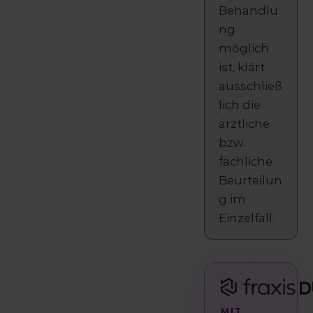
Behandlu
ng
möglich
ist, klärt
ausschließ
lich die
ärztliche
bzw.
fachliche
Beurteilun
g im
Einzelfall.
MIT