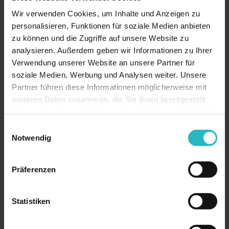
u
Wir verwenden Cookies, um Inhalte und Anzeigen zu
n
personalisieren, Funktionen für soziale Medien anbieten
d
zu können und die Zugriffe auf unsere Website zu
R
analysieren. Außerdem geben wir Informationen zu Ihrer
F
Verwendung unserer Website an unsere Partner für
soziale Medien, Werbung und Analysen weiter. Unsere
-
Partner führen diese Informationen möglicherweise mit
M
weiteren Daten zusammen, die Sie ihnen bereitgestellt
i
haben oder die sie im Rahmen Ihrer Nutzung der Dienste
c
gesammelt haben.
Einwilligungsauswahl
r
Notwendig
o
n
e
Präferenzen
e
d
Statistiken
l
i