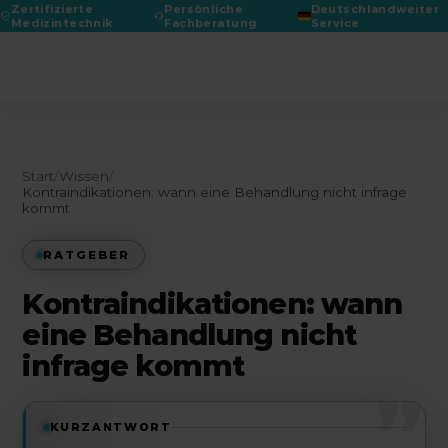
Zertifizierte
Persönliche
Deutschlandweiter
Medizintechnik
Fachberatung
Service
DGPRÄC 2026
Start
/
Wissen
/
Kontraindikationen: wann eine Behandlung nicht infrage
kommt
RATGEBER
Kontraindikationen: wann
eine Behandlung nicht
infrage kommt
”
KURZANTWORT