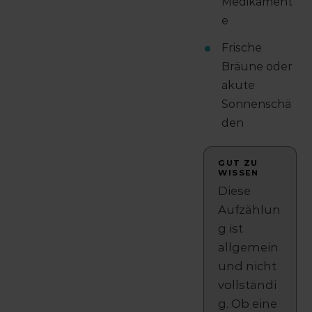
Medikament
e
Frische
Bräune oder
akute
Sonnenschä
den
GUT ZU
WISSEN
Diese
Aufzählun
g ist
allgemein
und nicht
vollständi
g. Ob eine