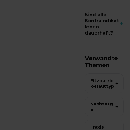
Die
Sind alle
behandelnde
Kontraindikat
+
Fachperson
ionen
dauerhaft?
nach einer
individuellen
Nein, manche
Abklärung im
sind
Verwandte
Beratungsgesp
vorübergehen
Themen
räch.
d (z. B. akute
Infektion oder
Fitzpatric
→
k-Hauttyp
frische Bräune).
Andere
können eine
Nachsorg
→
e
Behandlung
grundsätzlich
ausschließen.
Fraxis