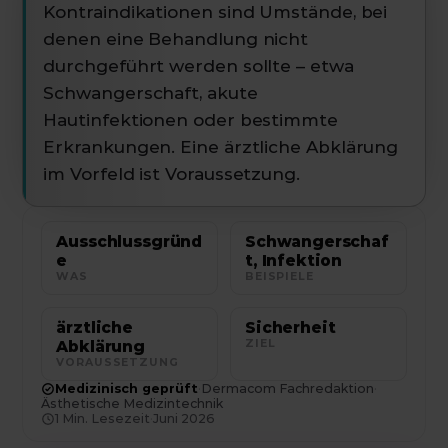
Kontraindikationen sind Umstände, bei
denen eine Behandlung nicht
durchgeführt werden sollte – etwa
Schwangerschaft, akute
Hautinfektionen oder bestimmte
Erkrankungen. Eine ärztliche Abklärung
im Vorfeld ist Voraussetzung.
Ausschlussgründ
Schwangerschaf
e
t, Infektion
WAS
BEISPIELE
ärztliche
Sicherheit
Abklärung
ZIEL
VORAUSSETZUNG
Medizinisch geprüft
·
Dermacom Fachredaktion
·
Ästhetische Medizintechnik
1
Min. Lesezeit
·
Juni 2026