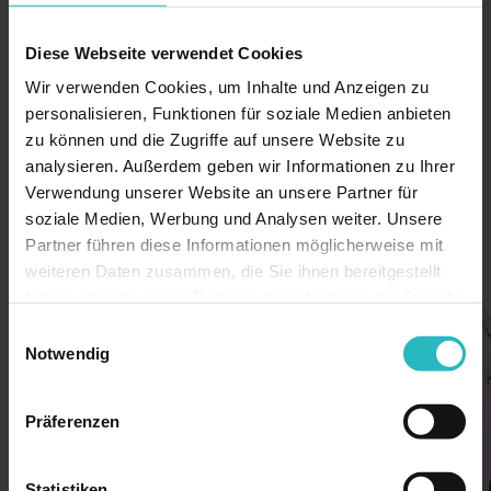
a
k
Diese Webseite verwendet Cookies
t
Wir verwenden Cookies, um Inhalte und Anzeigen zu
i
personalisieren, Funktionen für soziale Medien anbieten
o
zu können und die Zugriffe auf unsere Website zu
n
analysieren. Außerdem geben wir Informationen zu Ihrer
i
Verwendung unserer Website an unsere Partner für
e
soziale Medien, Werbung und Analysen weiter. Unsere
r
Partner führen diese Informationen möglicherweise mit
t
weiteren Daten zusammen, die Sie ihnen bereitgestellt
e
haben oder die sie im Rahmen Ihrer Nutzung der Dienste
n
gesammelt haben.
Einwilligungsauswahl
C
Notwendig
O
2
Präferenzen
-
L
Statistiken