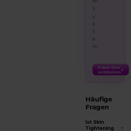
m
S
y
s
t
e
m
.
Fraxis Duo
→
entdecken
Häufige
Fragen
Ist Skin
+
Tightening