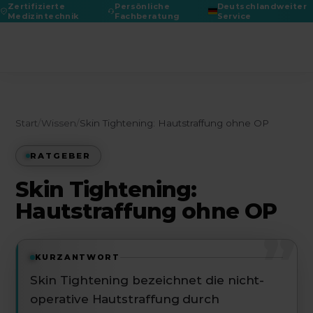
Zertifizierte
Persönliche
Deutschlandweiter
Medizintechnik
Fachberatung
Service
DGPRÄC 2026
Start
/
Wissen
/
Skin Tightening: Hautstraffung ohne OP
RATGEBER
Skin Tightening:
Hautstraffung ohne OP
”
KURZANTWORT
Skin Tightening bezeichnet die nicht-
operative Hautstraffung durch