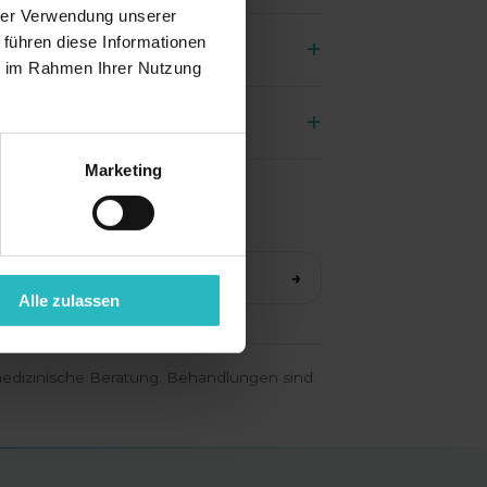
hrer Verwendung unserer
 führen diese Informationen
+
ie im Rahmen Ihrer Nutzung
g erhöht den Komfort spürbar.
+
Marketing
Praxis festgelegt.
→
Kontraindikationen
→
Alle zulassen
 medizinische Beratung. Behandlungen sind