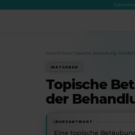
Zertifiz
DGPRÄC 2026
Start
/
Wissen
/
Topische Betäubung: Komfort
RATGEBER
Topische Be
der Behandl
KURZANTWORT
Eine topische Betäubung