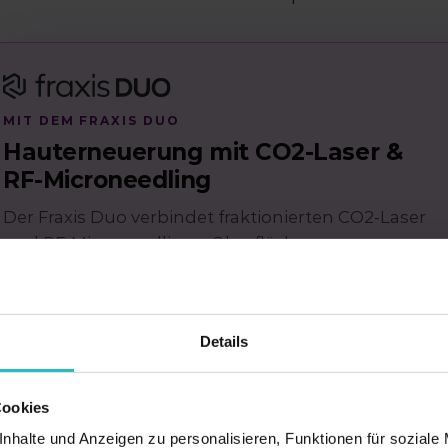
MIT DEM FRAXIS DUO
Hauterneuerung mit CO2-Laser &
RF-Microneedling
Der Fraxis Duo verbindet fraktionierten CO2-Laser
und RF-Microneedling – Oberflächenerneuerung
und Tiefenstraffung in einem System.
→
Fraxis Duo entdecken
Details
Cookies
äufige Fragen
nhalte und Anzeigen zu personalisieren, Funktionen für soziale