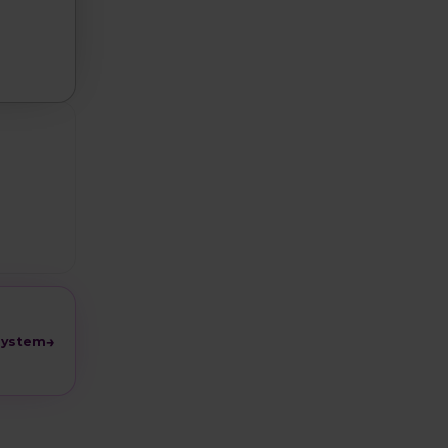
→
System