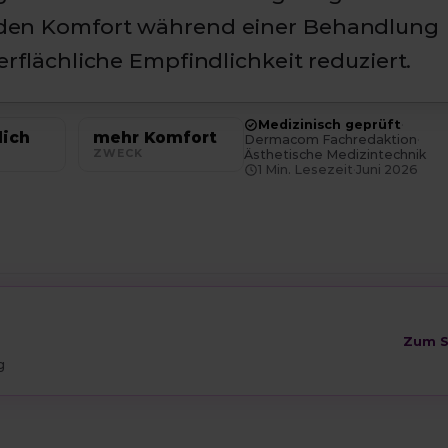
den Komfort während einer Behandlung
erflächliche Empfindlichkeit reduziert.
Medizinisch geprüft
·
lich
mehr Komfort
Dermacom Fachredaktion
·
ZWECK
Ästhetische Medizintechnik
1
Min. Lesezeit
·
Juni 2026
Zum 
g