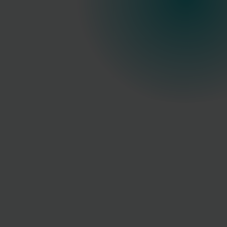
höchster Pr
+
0
Ärzte vertrauen auf uns
+
0
Jahre Praxiserfah
Autorisierter Distributor von
CLASSYS
&
Biopark
KUNDENBEWERTUNGEN
V