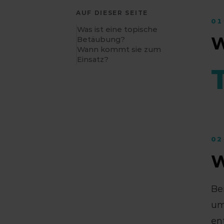
AUF DIESER SEITE
01
Was ist eine topische
W
Betäubung?
Wann kommt sie zum
Einsatz?
02
W
Be
um
en