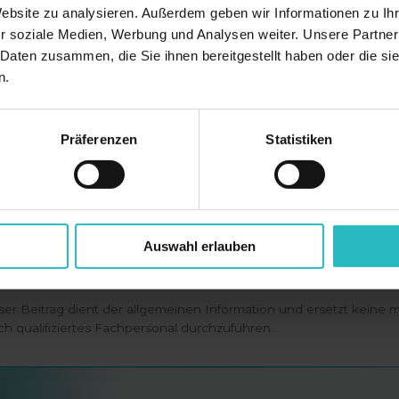
Website zu analysieren. Außerdem geben wir Informationen zu I
r soziale Medien, Werbung und Analysen weiter. Unsere Partner
t die Behandlung ohne Betäubung weh?
 Daten zusammen, die Sie ihnen bereitgestellt haben oder die s
n.
s Empfinden ist individuell. Eine topische Betäubun
e lange muss die Creme einwirken?
Präferenzen
Statistiken
 richtet sich nach Produkt und Areal und wird in der 
rwandte Themen
Fraxis Duo: Behandlung
→
Nachsorge
Auswahl erlauben
ser Beitrag dient der allgemeinen Information und ersetzt keine
ch qualifiziertes Fachpersonal durchzuführen.