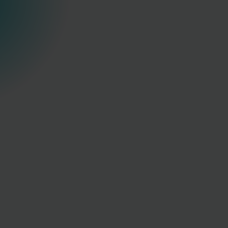
äzision.
rung
Deutschlandweiter Service
 Medical
ERIFIZIERT